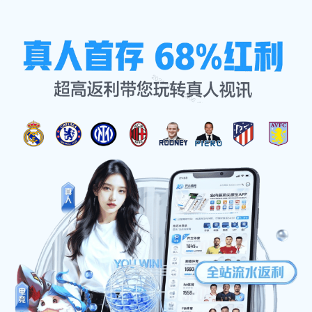
企业文化
首页
企业文化