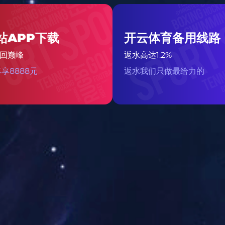
游戏推荐与玩法分享
分享
数玩家追逐梦想和激情的舞台。本文将围绕“探索与足球明
几款与足球明星相关的游戏，通过解析其玩法、特色以及玩
。我们将从四个方面进行详细分析：足球明星射门技巧模
场复刻体验。这些内容不仅能帮助玩家更好地理解这些游
素。在这方面，像《FIFA》系列和《实况足球》都做得相
能够体验到不同足球明星在比赛中的独特射门风格。例如，
力远射著称。玩家可以通过模拟这些动作来提高自己的技术