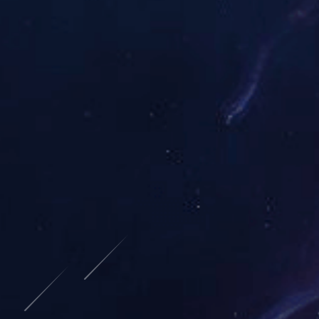
水平。
此外，这类游戏通常会加入训练模式，使新手能快
星进行技能练习，从而学习到更多关于射门时机把
到真实比赛中的紧张氛围。
值得一提的是，在某些特殊活动或限时挑战中，玩
性和挑战性。这种设计使得每位参与者都能够在享
2、团队合作策略
现代足球比赛强调团队配合，因此许多相关游戏也十
设置和队员间配合是取胜的重要因素。玩家需要学
最大化发挥球队整体实力。
例如，在一些多人在线模式中，相互之间要进行有
置选择、传球时机及跑动路线，都可能影响最终结
非常重要。
除此之外，一些社区赛事也鼓励组团参赛，使得朋
增强了游戏的吸引力，让人们不仅仅是在玩一款游
3、职业生涯发展模式