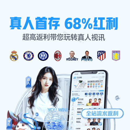
案例中心
首页
案例中心